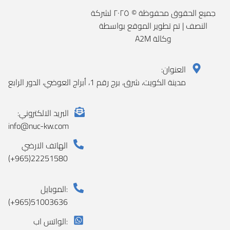
جميع الحقوق محفوظة © ٢٠٢٥ لشركة
النصف | تم تطوير الموقع بواسطة
وكالة A2M
العنوان:
مدينة الكويت، شرق، برج رقم 1، أبراج العوضي، الدور الرابع
البريد الالكتروني:
info@nuc-kw.com
الهاتف الارضي
(+965)22251580
الموبايل:
(+965)51003636
الواتس اب: