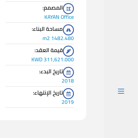
المصمم:
KAYAN Office
مساحة البناء:
1482.480 m2
قيمة العقد:
311,621.000 KWD
تاريخ البدء:
2018
تاريخ الإنتهاء:
2019