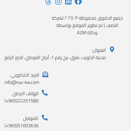
جميع الحقوق محفوظة © ٢٠٢٥ لشركة
النصف | تم تطوير الموقع بواسطة
وكالة A2M
العنوان:
مدينة الكويت، شرق، برج رقم 1، أبراج العوضي، الدور الرابع
البريد الالكتروني:
info@nuc-kw.com
الهاتف الارضي
(+965)22251580
الموبايل:
(+965)51003636