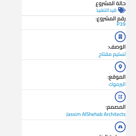
حالة المشروع
قيدالتنفيذ
رقم المشروع:
P39
الوصف:
تسليم مفتاح
الموقع:
اليرموك
المصمم:
Jassim AlShehab Architects