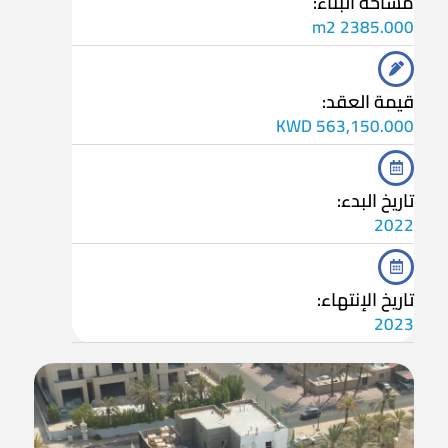
مساحة البناء:
2385.000 m2
قيمة العقد:
563,150.000 KWD
تاريخ البدء:
2022
تاريخ الإنتهاء:
2023