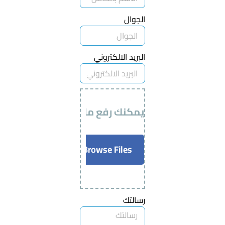
الجوال
البريد الالكتروني
يمكنك رفع ملف AutoCAD / PDF الخاص بالمشروع لإرسال طلب التسعير.
Browse Files
رسالتك