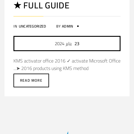
★ FULL GUIDE
IN
UNCATEGORIZED
BY
ADMIN
23
يناير
2024
KMS activator office 2016 ✓ activate Microsoft Office
2016 products using KMS method ➤...
READ MORE